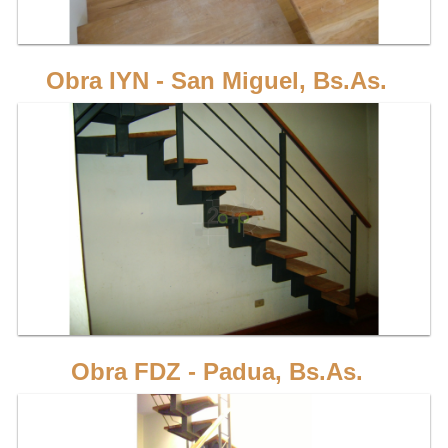
peldaños de madera dura.
VER MÁS
Obra IYN - San Miguel, Bs.As.
Escalera de 1 eje, recta en 2 tramos, en forma de "L" con estructura de hierro,
peldaños de madera dura y descanso superior.
VER MÁS
Obra FDZ - Padua, Bs.As.