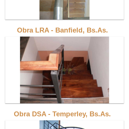
Escalera de 1 eje, recta en 2 tramos, en forma de "U" con estructura de hierro y
peldaños de madera dura.
VER MÁS
Obra LRA - Banfield, Bs.As.
Escalera de 1 eje, recta en 3 tramos, en forma de "U" con estructura de hierro y
peldaños de madera dura.
VER MÁS
Obra DSA - Temperley, Bs.As.