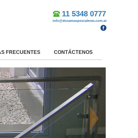
11 5348 0777
info@dosamaspescaleras.com.ar
S FRECUENTES
CONTÁCTENOS